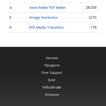
4
Searchable PDF Maker
28,339
5
Image Generator
3,170
6
PDF Media Translator
778
Начало
Продукти
Free Support
Блог
Уебсайтове
Относно