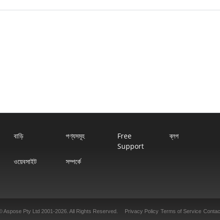
বাড়ি
পণ্যসমূহ
Free
ব্লগ
Support
ওয়েবসাইট
সম্পর্কে
© Aspose Pty Ltd 2001-2026. All Rights Reserved.
Privacy Policy
Terms of Service
Contac