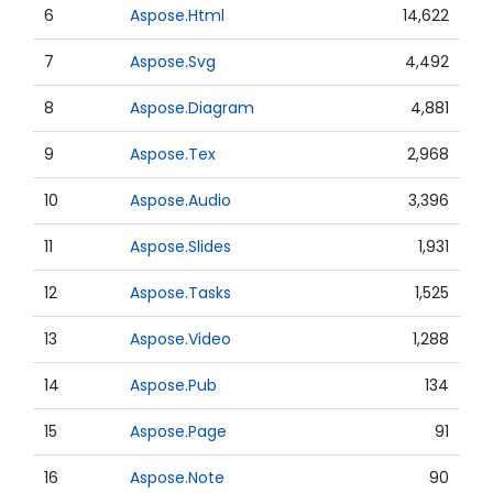
6
Aspose.Html
14,622
7
Aspose.Svg
4,492
8
Aspose.Diagram
4,881
9
Aspose.Tex
2,968
10
Aspose.Audio
3,396
11
Aspose.Slides
1,931
12
Aspose.Tasks
1,525
13
Aspose.Video
1,288
14
Aspose.Pub
134
15
Aspose.Page
91
16
Aspose.Note
90