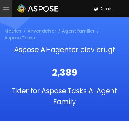
Dansk
Toggle
navigation
Metrics
Anvendelser
Agent familier
Aspose.Tasks
Aspose AI-agenter blev brugt
2,389
Tider for Aspose.Tasks AI Agent
Family