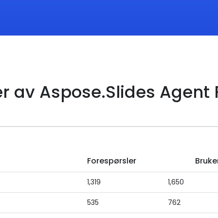
er av Aspose.Slides Agent 
Forespørsler
Bruke
1,319
1,650
535
762