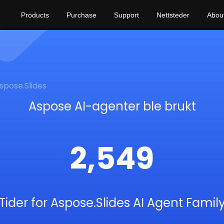
Products
Purchase
Support
Nettsteder
Abou
spose.Slides
Aspose AI-agenter ble brukt
2,549
Tider for Aspose.Slides AI Agent Famil