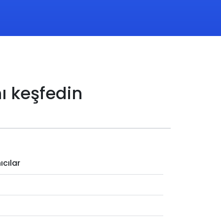
ı keşfedin
ıcılar