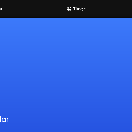
Türkçe
ut
lar