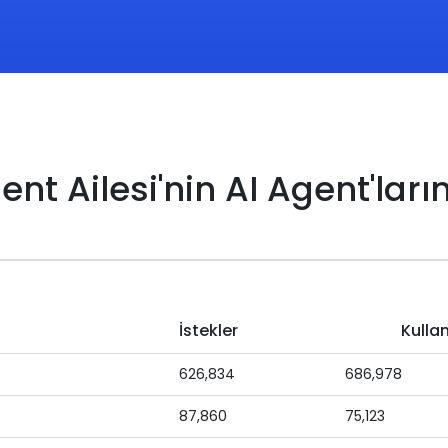
t Ailesi'nin AI Agent'ların
İstekler
Kullan
626,834
686,978
87,860
75,123