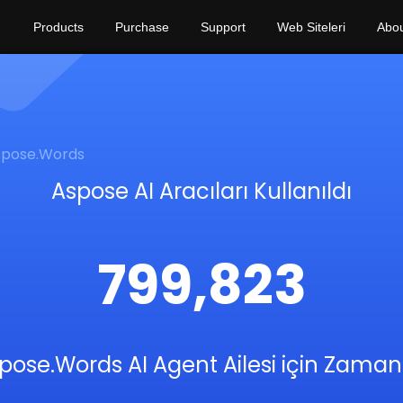
Products
Purchase
Support
Web Siteleri
Abo
spose.Words
Aspose AI Aracıları Kullanıldı
799,823
pose.Words AI Agent Ailesi için Zaman