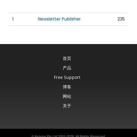
1
Newsletter Publisher
235
首页
产品
Free Support
博客
网站
关于
© Aspose Pty Ltd 2001-2026. All Rights Reserved.