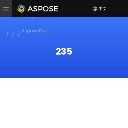
中文
Toggle
navigation
Aspose.Pub
235